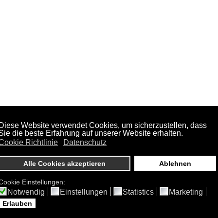
größter Sorgfalt erstellt. Für die Richtigkeit, Vollständig
Als Diensteanbieter sind wir für eigene Inhalte auf di
z sind wir als Diensteanbieter jedoch nicht verpflichtet
oder nach Umständen zu forschen, die auf eine rechtswi
 Sperrung der Nutzung von Informationen nach den allg
ng ist jedoch erst ab dem Zeitpunkt der Kenntnis einer 
en Rechtsverletzungen werden wir diese Inhalte umgeh